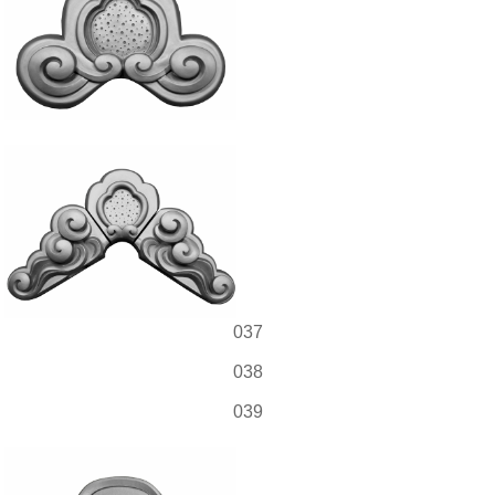
037
038
039